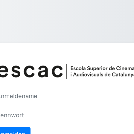
Anmelden bei '
meldename
nwort