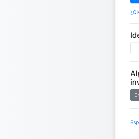
¿Ol
Id
Al
in
E
Esp